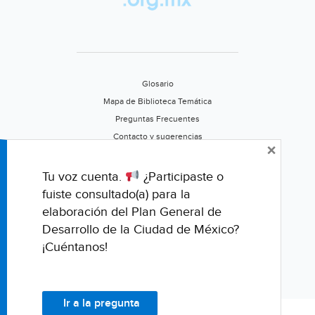
América
Latina
(ONU)
Glosario
Mapa de Biblioteca Temática
Preguntas Frecuentes
Contacto y sugerencias
×
Aviso de privacidad
Califica este portal
Tu voz cuenta.
¿Participaste o
fuiste consultado(a) para la
elaboración del Plan General de
Desarrollo de la Ciudad de México?
¡Cuéntanos!
Ir a la pregunta