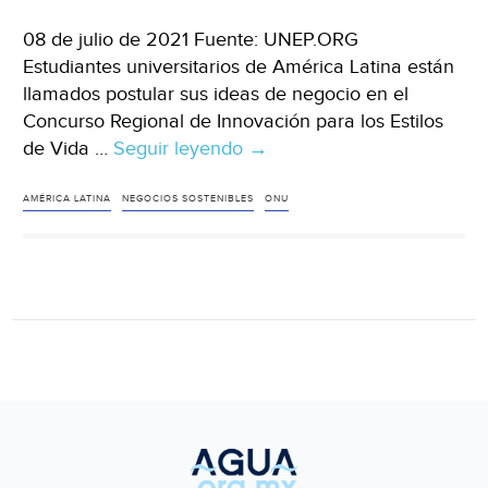
08 de julio de 2021 Fuente: UNEP.ORG
Estudiantes universitarios de América Latina están
llamados postular sus ideas de negocio en el
Concurso Regional de Innovación para los Estilos
de Vida …
Seguir leyendo
América
→
Latina-
La
AMÉRICA LATINA
NEGOCIOS SOSTENIBLES
ONU
ONU
premiará
a
universitarios
con
ideas
de
negocios
sostenibles
en