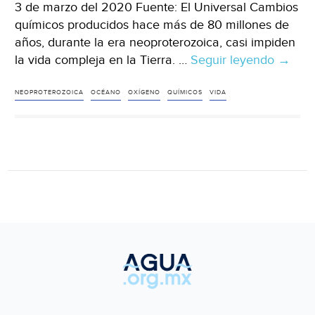
3 de marzo del 2020 Fuente: El Universal Cambios
químicos producidos hace más de 80 millones de
años, durante la era neoproterozoica, casi impiden
la vida compleja en la Tierra. …
Seguir leyendo
CDMX
→
Cambi
en
NEOPROTEROZOICA
OCÉANO
OXÍGENO
QUÍMICOS
VIDA
el
océan
casi
matar
la
vida
basad
en
oxíge
(El
Univer