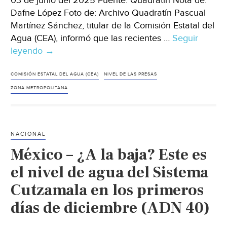
03 de junio del 2025 Fuente: Quadratin Nota de:
Dafne López Foto de: Archivo Quadratín Pascual
Martínez Sánchez, titular de la Comisión Estatal del
Agua (CEA), informó que las recientes …
Seguir
leyendo
San
→
Luis
Potosí
COMISIÓN ESTATAL DEL AGUA (CEA)
NIVEL DE LAS PRESAS
–
ZONA METROPOLITANA
Agua
suficiente
en
NACIONAL
presas,
México – ¿A la baja? Este es
podrían
abastecer
el nivel de agua del Sistema
hasta
Cutzamala en los primeros
por
días de diciembre (ADN 40)
8
meses: