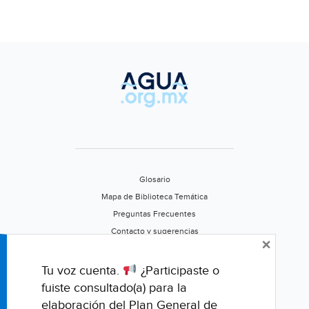
en
color
de
semáforo
del
agua
(Milenio)
Glosario
Mapa de Biblioteca Temática
Preguntas Frecuentes
Contacto y sugerencias
×
Aviso de privacidad
Califica este portal
Tu voz cuenta.
¿Participaste o
fuiste consultado(a) para la
elaboración del Plan General de