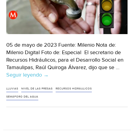
(ADN
40)
05 de mayo de 2023 Fuente: Milenio Nota de:
Milenio Digital Foto de: Especial El secretario de
Recursos Hidráulicos, para el Desarrollo Social en
Tamaulipas, Raúl Quiroga Álvarez, dijo que se …
Seguir leyendo
Tamaulipas
→
–
Lluvias
LLUVIAS
NIVEL DE LAS PRESAS
RECURSOS HIDRÁULICOS
ayudarían
SEMÁFORO DEL AGUA
a
municipios
de
Tamaulipas