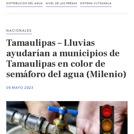
¿A
DISTRIBUCIÓN DEL AGUA
NIVEL DE LAS PRESAS
SISTEMA CUTZAMALA
la
baja?
Este
NACIONALES
es
Tamaulipas – Lluvias
el
nivel
ayudarían a municipios de
de
Tamaulipas en color de
agua
semáforo del agua (Milenio)
del
Sistema
Cutzamala
05 MAYO 2023
en
los
primeros
días
de
diciembre