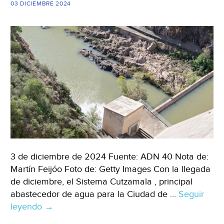
CEA
03 DICIEMBRE 2024
(Quadratin)
3 de diciembre de 2024 Fuente: ADN 40 Nota de:
Martín Feijóo Foto de: Getty Images Con la llegada
de diciembre, el Sistema Cutzamala , principal
abastecedor de agua para la Ciudad de …
Seguir
leyendo
México
→
–