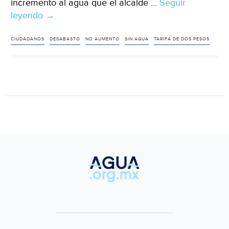
incremento al agua que el alcalde …
Seguir
leyendo
Tabasco:
→
Sin
agua,
CIUDADANOS
DESABASTO
NO AUMENTO
SIN AGUA
TARIFA DE DOS PESOS
dicen
no
al
aumento
(Tabasco
Hoy)