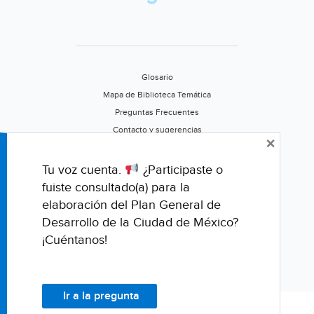
radio)
Glosario
Mapa de Biblioteca Temática
Preguntas Frecuentes
Contacto y sugerencias
×
Aviso de privacidad
Califica este portal
Tu voz cuenta.
¿Participaste o
fuiste consultado(a) para la
elaboración del Plan General de
Desarrollo de la Ciudad de México?
¡Cuéntanos!
Ir a la pregunta