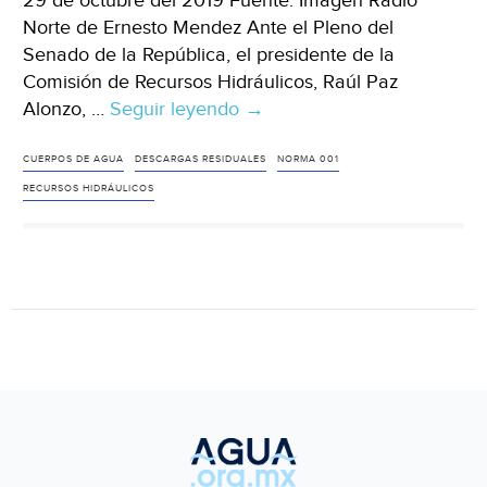
29 de octubre del 2019 Fuente: Imagen Radio
Norte de Ernesto Mendez Ante el Pleno del
Senado de la República, el presidente de la
Comisión de Recursos Hidráulicos, Raúl Paz
Alonzo, …
Seguir leyendo
México:
→
Inicia
cruzada
CUERPOS DE AGUA
DESCARGAS RESIDUALES
NORMA 001
legislativa
RECURSOS HIDRÁULICOS
en
defensa
del
agua;
se
busca
actualizar
Norma
001
(Imagen