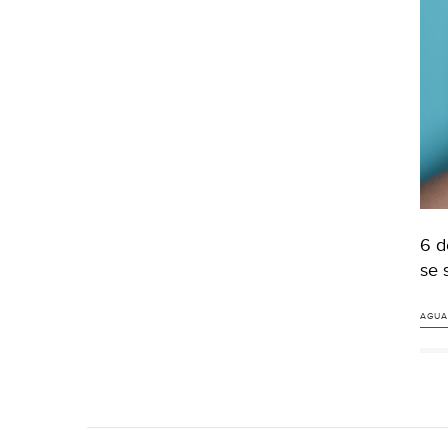
6 d
se 
AGUA