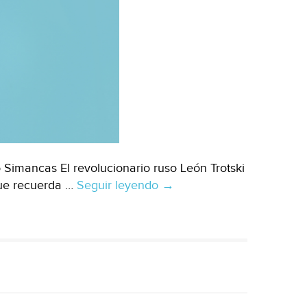
Simancas El revolucionario ruso León Trotski
que recuerda …
Seguir leyendo
CDMX
→
–
La
salomónica
obra
para
sacar
a