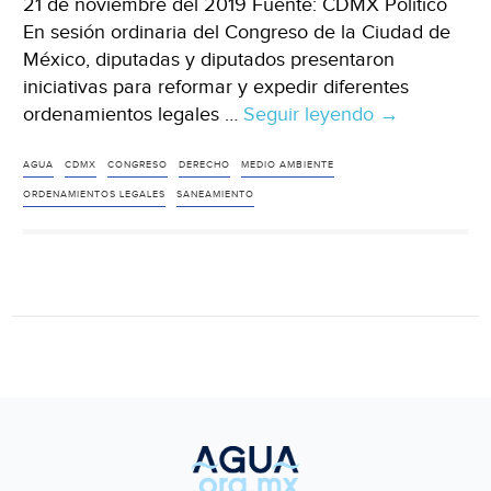
21 de noviembre del 2019 Fuente: CDMX Político
En sesión ordinaria del Congreso de la Ciudad de
México, diputadas y diputados presentaron
iniciativas para reformar y expedir diferentes
ordenamientos legales …
Seguir leyendo
CDMX:
→
Buscan
aprovechar
AGUA
CDMX
CONGRESO
DERECHO
MEDIO AMBIENTE
el
ORDENAMIENTOS LEGALES
SANEAMIENTO
agua
pluvial
para
evitar
la
tala
árboles
(CDMX
Político)