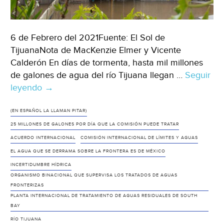
6 de Febrero del 2021Fuente: El Sol de
TijuanaNota de MacKenzie Elmer y Vicente
Calderón En días de tormenta, hasta mil millones
de galones de agua del río Tijuana llegan …
Seguir
leyendo
Las
→
Californias:
¿De
(EN ESPAÑOL LA LLAMAN PITAR)
quién
25 MILLONES DE GALONES POR DÍA QUE LA COMISIÓN PUEDE TRATAR
es
ACUERDO INTERNACIONAL
COMISIÓN INTERNACIONAL DE LÍMITES Y AGUAS
el
EL AGUA QUE SE DERRAMA SOBRE LA FRONTERA ES DE MÉXICO
agua
INCERTIDUMBRE HÍDRICA
del
ORGANISMO BINACIONAL QUE SUPERVISA LOS TRATADOS DE AGUAS
FRONTERIZAS
Río
PLANTA INTERNACIONAL DE TRATAMIENTO DE AGUAS RESIDUALES DE SOUTH
Tijuana
BAY
y
RÍO TIJUANA