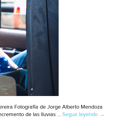
ereira Fotografía de Jorge Alberto Mendoza
ncremento de las lluvias …
Seguir leyendo
Ganan
→
enfermedades
con