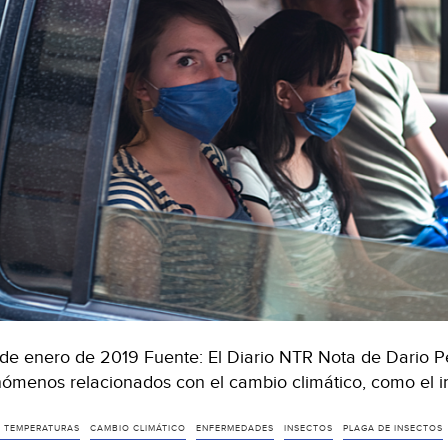
de enero de 2019 Fuente: El Diario NTR Nota de Dario P
ómenos relacionados con el cambio climático, como el i
S TEMPERATURAS
CAMBIO CLIMÁTICO
ENFERMEDADES
INSECTOS
PLAGA DE INSECTOS