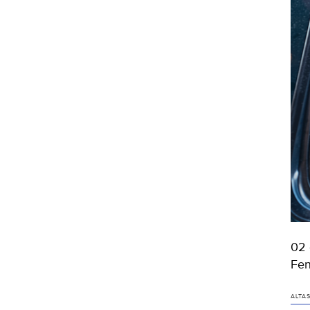
02 
Fen
ALTA