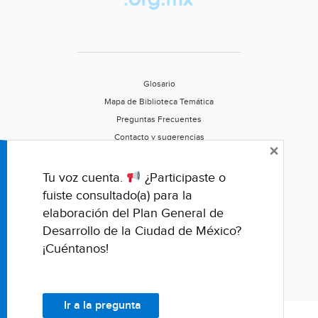
en
Tula
(El
Sol
de
Glosario
Hidalgo)
Mapa de Biblioteca Temática
Preguntas Frecuentes
Contacto y sugerencias
×
Aviso de privacidad
Califica este portal
Tu voz cuenta.
¿Participaste o
fuiste consultado(a) para la
elaboración del Plan General de
Desarrollo de la Ciudad de México?
¡Cuéntanos!
Ir a la pregunta