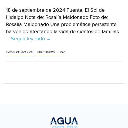
18 de septiembre de 2024 Fuente: El Sol de
Hidalgo Nota de: Rosalía Maldonado Foto de:
Rosalía Maldonado Una problemática persistente
ha venido afectando la vida de cientos de familias
…
Seguir leyendo
Hidalgo
→
–
Cientos
PLAGA DE MOSCOS
PRESA ENDHÓ
TULA
de
familias
viven
plaga
de
moscos
y
el
abandono
gubernamental