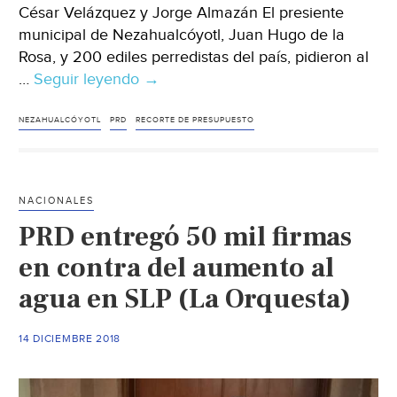
César Velázquez y Jorge Almazán El presiente
municipal de Nezahualcóyotl, Juan Hugo de la
Rosa, y 200 ediles perredistas del país, pidieron al
…
Seguir leyendo
Ante
→
recorte
presupuestal,
NEZAHUALCÓYOTL
PRD
RECORTE DE PRESUPUESTO
alcaldes
perredistas
piden
NACIONALES
a
PRD entregó 50 mil firmas
AMLO
atender
en contra del aumento al
infraestructura
agua en SLP (La Orquesta)
(Milenio)
14 DICIEMBRE 2018