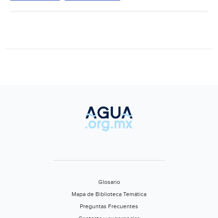
firmas
en
contra
del
aumento
al
agua
en
SLP
(La
Orquesta)
Glosario
Mapa de Biblioteca Temática
Preguntas Frecuentes