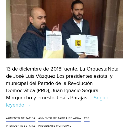
13 de diciembre de 2018Fuente: La OrquestaNota
de José Luis Vázquez Los presidentes estatal y
municipal del Partido de la Revolución
Democrática (PRD), Juan Ignacio Segura
Morquecho y Ernesto Jesús Barajas …
Seguir
leyendo
PRD
→
entregó
50
AUMENTO DE TARIFA
AUMENTO DE TARIFA DE AGUA
PRD
mil
PRESIDENTE ESTATAL
PRESIDENTE MUNICIPAL