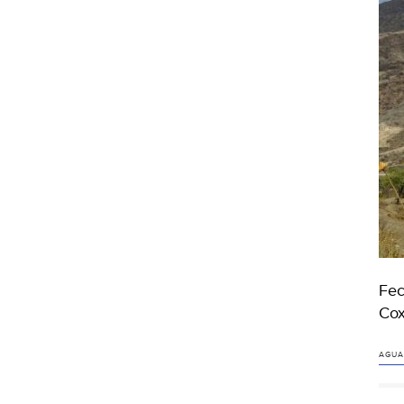
Fec
Cox
AGUA