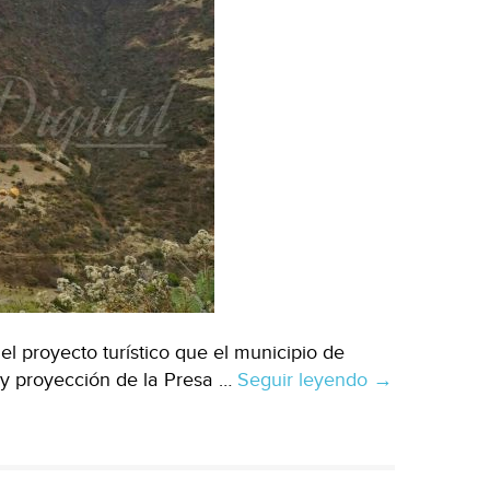
 proyecto turístico que el municipio de
e y proyección de la Presa …
Seguir leyendo
Coxcatlán
→
prevé
proyectar
la
Presa