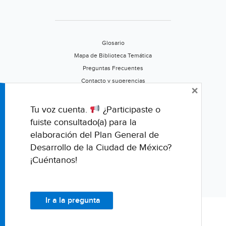
Glosario
Mapa de Biblioteca Temática
Preguntas Frecuentes
Contacto y sugerencias
×
Aviso de privacidad
Califica este portal
Tu voz cuenta.
¿Participaste o
fuiste consultado(a) para la
elaboración del Plan General de
Desarrollo de la Ciudad de México?
¡Cuéntanos!
Ir a la pregunta
© Fondo para la Comunicación y la Educación Ambiental, A.C.