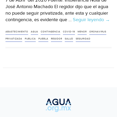
7 de Abril del 2020 Fuente: Intolerancia Nota de
José Antonio Machado El regidor dijo que el agua
no puede seguir privatizada, ante esta y cualquier
contingencia, es evidente que …
Seguir leyendo
Puebl
→
entre
los
ABASTECIMIENTO
AGUA
CONTINGENCIA
COVID-19
MENOR
ORONAVIRUS
estad
PRIVATIZADA
PUBLICA
PUEBLA
REGIDOR
SALUD
SEGURIDAD
con
meno
abast
de
agua:
regid
Cama
(Intol