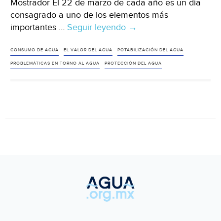
Mostrador El 22 de marzo de cada año es un día
consagrado a uno de los elementos más
importantes …
Seguir leyendo
Opinión:
→
El
valor
CONSUMO DE AGUA
EL VALOR DEL AGUA
POTABILIZACIÓN DEL AGUA
del
PROBLEMÁTICAS EN TORNO AL AGUA
PROTECCIÓN DEL AGUA
agua
(El
Mostrador)