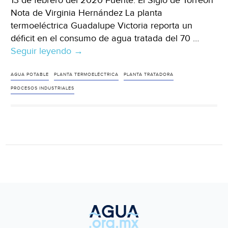
13 de febrero del 2020 Fuente: El Siglo de Torreón
Nota de Virginia Hernández La planta
termoeléctrica Guadalupe Victoria reporta un
déficit en el consumo de agua tratada del 70 …
Seguir leyendo
Durango:
→
Usa
termoeléctrica
AGUA POTABLE
PLANTA TERMOELÉCTRICA
PLANTA TRATADORA
agua
PROCESOS INDUSTRIALES
potable
en
procesos
industriales
(El
Siglo
de
Torreón)