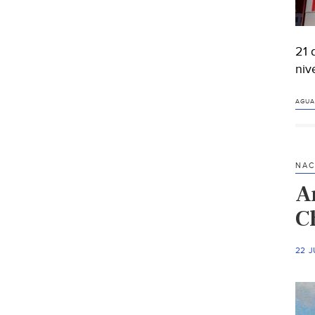
21 
niv
AGUA
NAC
A
C
22 J