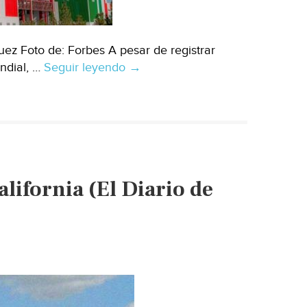
z Foto de: Forbes A pesar de registrar
ndial, …
Seguir leyendo
México
→
–
Heineken
quiere
usar
menos
agua
lifornia (El Diario de
para
hacer
cerveza
en
México
(Forbes)