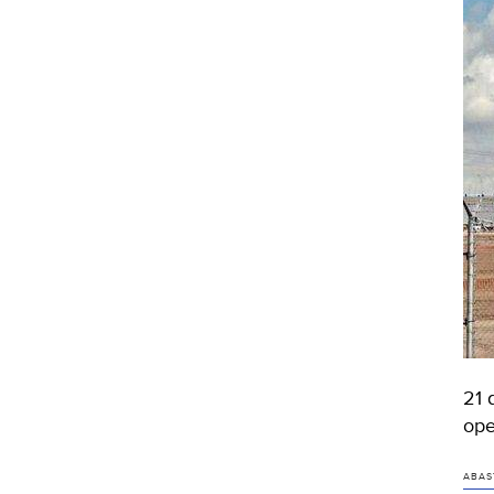
21 
ope
ABAS