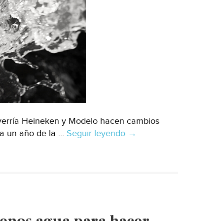
verría Heineken y Modelo hacen cambios
 a un año de la …
Seguir leyendo
Nuevo
→
León-
¿Cerveza
sin
agua?
El
reto
enos agua para hacer
de