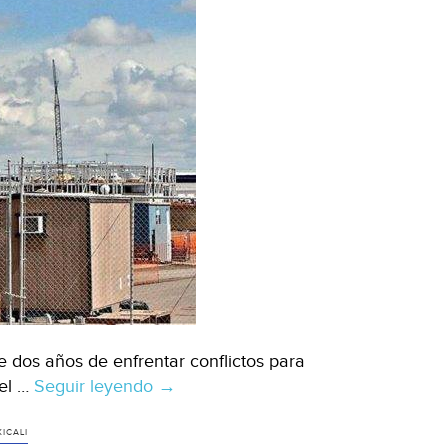
e dos años de enfrentar conflictos para
 el …
Seguir leyendo
Amarra
→
cervecera
agua
ICALI