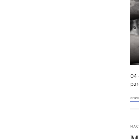
04 
par
CERV
NAC
M