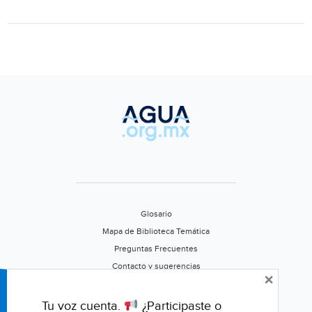
Veracruz
(La
Silla
Rota
Veracruz)
Glosario
Mapa de Biblioteca Temática
Preguntas Frecuentes
Contacto y sugerencias
×
Aviso de privacidad
Califica este portal
Tu voz cuenta.
¿Participaste o