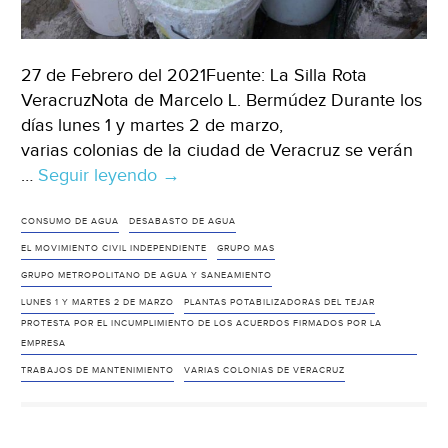
27 de Febrero del 2021Fuente: La Silla Rota
VeracruzNota de Marcelo L. Bermúdez Durante los
días lunes 1 y martes 2 de marzo,
varias colonias de la ciudad de Veracruz se verán
…
Seguir leyendo
Veracruz:
→
Anuncia
Grupo
CONSUMO DE AGUA
DESABASTO DE AGUA
MAS
EL MOVIMIENTO CIVIL INDEPENDIENTE
GRUPO MAS
desabasto
GRUPO METROPOLITANO DE AGUA Y SANEAMIENTO
de
LUNES 1 Y MARTES 2 DE MARZO
PLANTAS POTABILIZADORAS DEL TEJAR
agua
PROTESTA POR EL INCUMPLIMIENTO DE LOS ACUERDOS FIRMADOS POR LA
EMPRESA
en
TRABAJOS DE MANTENIMIENTO
varias
VARIAS COLONIAS DE VERACRUZ
colonias
de