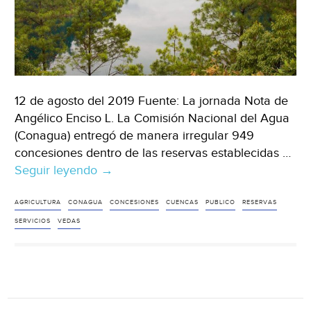
12 de agosto del 2019 Fuente: La jornada Nota de
Angélico Enciso L. La Comisión Nacional del Agua
(Conagua) entregó de manera irregular 949
concesiones dentro de las reservas establecidas …
Seguir leyendo
México:
→
Conagua
entregó
AGRICULTURA
CONAGUA
CONCESIONES
CUENCAS
PUBLICO
RESERVAS
949
SERVICIOS
VEDAS
concesiones
irregulares
en
zonas
de