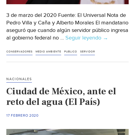
3 de marzo del 2020 Fuente: El Universal Nota de
Pedro Villa y Caña y Alberto Morales El mandatario
aseguró que cuando algún servidor público ingresa
al gobierno federal no …
Seguir leyendo
México:
→
“Conservador
los
CONSERVADORES
MEDIO AMBIENTE
PUBLICO
SERVIDOR
que
acusan
a
NACIONALES
Alfonso
Ciudad de México, ante el
Romo
de
reto del agua (El País)
dañar
el
17 FEBRERO 2020
medio
ambiente: