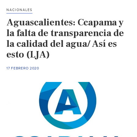
del
NACIONALES
agua
Aguascalientes: Ccapama y
(El
País)
la falta de transparencia de
la calidad del agua/ Así es
esto (LJA)
17 FEBRERO 2020