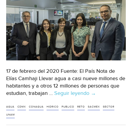
AMLO
(El
Universal)
17 de febrero del 2020 Fuente: El País Nota de
Elías Camhaji Llevar agua a casi nueve millones de
habitantes y a otros 12 millones de personas que
estudian, trabajan …
Seguir leyendo
Ciudad
→
de
México,
AGUA
CDMX
CONAGUA
HIDRICO
PUBLICO
RETO
SACMEX
SECTOR
ante
UNAM
el
reto