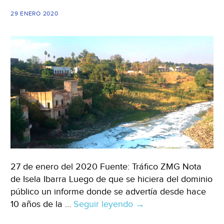
Así
29 ENERO 2020
es
esto
(LJA)
27 de enero del 2020 Fuente: Tráfico ZMG Nota
de Isela Ibarra Luego de que se hiciera del dominio
público un informe donde se advertía desde hace
10 años de la …
Seguir leyendo
Jalisco:
→
150