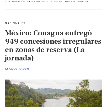
industrias
CONTAMINACIÓN
CRISIS AMBIENTAL
CUENCAS
PUBLICO
SEMADET
tienen
contaminadas
las
NACIONALES
cuencas
México: Conagua entregó
(Tráfico
ZMG)
949 concesiones irregulares
en zonas de reserva (La
jornada)
12 AGOSTO 2019