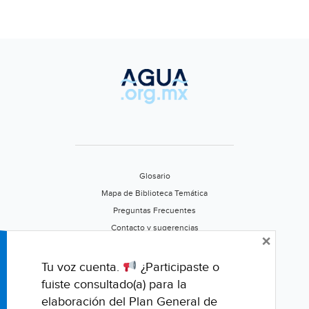
reserva
(La
jornada)
Glosario
Mapa de Biblioteca Temática
Preguntas Frecuentes
Contacto y sugerencias
×
Aviso de privacidad
Califica este portal
Tu voz cuenta.
¿Participaste o
fuiste consultado(a) para la
elaboración del Plan General de