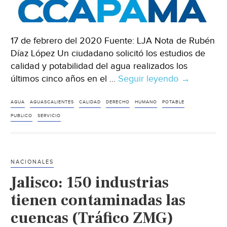
17 de febrero del 2020 Fuente: LJA Nota de Rubén
Díaz López Un ciudadano solicitó los estudios de
calidad y potabilidad del agua realizados los
últimos cinco años en el …
Seguir leyendo
Aguascalie
→
Ccapama
y
AGUA
AGUASCALIENTES
CALIDAD
DERECHO
HUMANO
POTABLE
la
PUBLICO
SERVICIO
falta
de
transparen
NACIONALES
de
Jalisco: 150 industrias
la
calidad
tienen contaminadas las
del
cuencas (Tráfico ZMG)
agua/