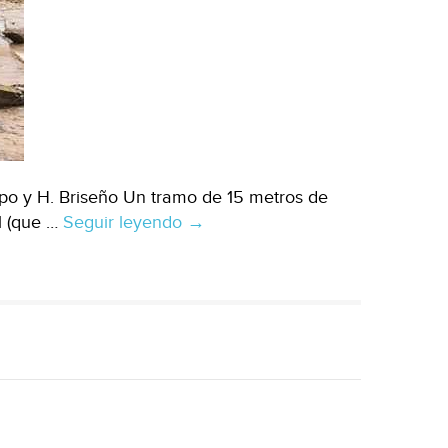
po y H. Briseño Un tramo de 15 metros de
l (que …
Seguir leyendo
Destruye
→
Narda
parte
de
un
puente
que
comunica
a
Guerrero