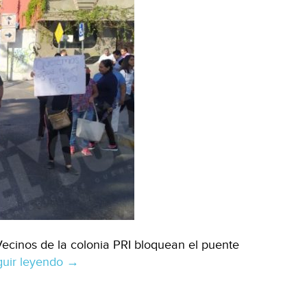
ecinos de la colonia PRI bloquean el puente
uir leyendo
Guerrero:
→
Bloquean
vecinos