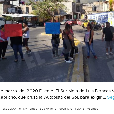
de marzo del 2020 Fuente: El Sur Nota de Luis Blancas V
Capricho, que cruza la Autopista del Sol, para exigir …
Seg
BLOQUEAN
CHILPANCINGO
EL CAPRICHO
GUERRERO
PUENTE
VECINOS