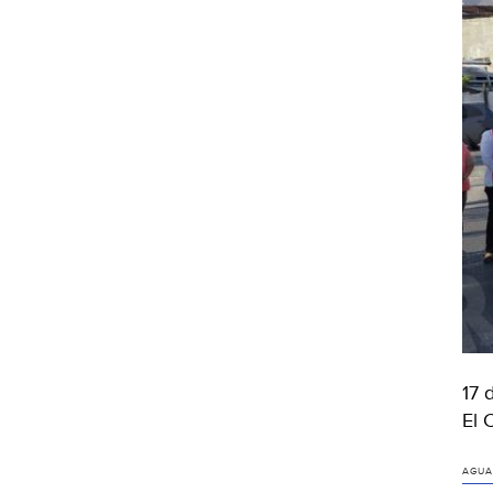
17 
El 
AGUA