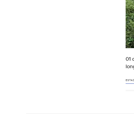
01 
lon
ESTA