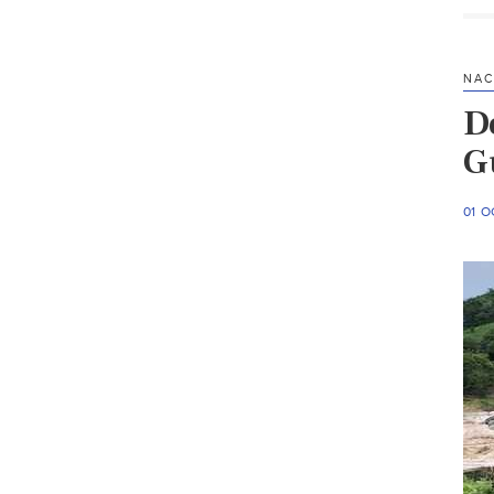
NAC
D
G
01 O