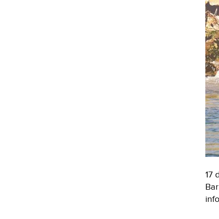
17 
Bar
inf