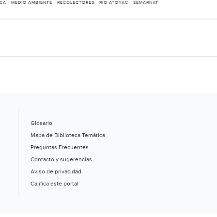
gobierno
CA
MEDIO AMBIENTE
RECOLECTORES
RÍO ATOYAC
SEMARNAT
de
Barbosa
nuevos
colectores
en
el
Atoyac
(e-
consulta)
Glosario
Mapa de Biblioteca Temática
Preguntas Frecuentes
Contacto y sugerencias
Aviso de privacidad
Califica este portal