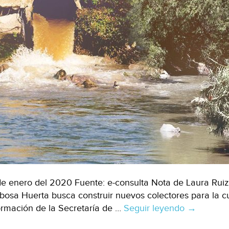
de enero del 2020 Fuente: e-consulta Nota de Laura Ruiz
bosa Huerta busca construir nuevos colectores para la c
ormación de la Secretaría de …
Seguir leyendo
Puebla:
→
Planea