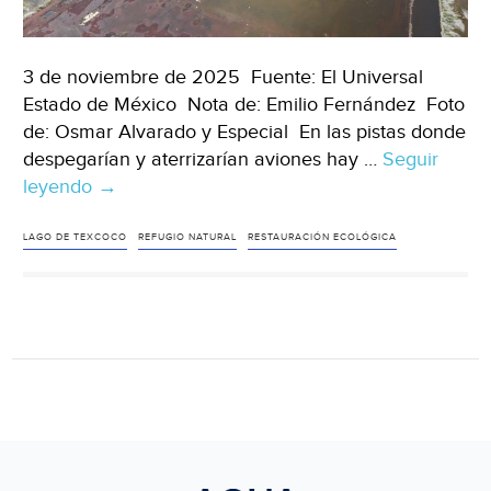
3 de noviembre de 2025 Fuente: El Universal
Estado de México Nota de: Emilio Fernández Foto
de: Osmar Alvarado y Especial En las pistas donde
despegarían y aterrizarían aviones hay …
Seguir
leyendo
Estado
→
de
México
LAGO DE TEXCOCO
REFUGIO NATURAL
RESTAURACIÓN ECOLÓGICA
–
Renacer
del
Lago
de
Texcoco:
ExNAIM
inundado
almacena