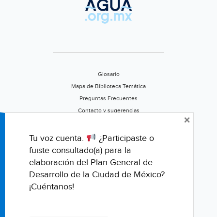
39
millones
de
metros
cúbicos
de
Glosario
agua
Mapa de Biblioteca Temática
(El
Preguntas Frecuentes
Universal
Contacto y sugerencias
×
Estado
Aviso de privacidad
de
Califica este portal
Tu voz cuenta.
¿Participaste o
México)
fuiste consultado(a) para la
elaboración del Plan General de
Desarrollo de la Ciudad de México?
¡Cuéntanos!