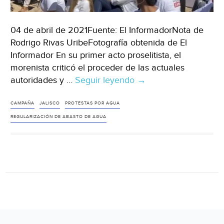
04 de abril de 2021Fuente: El InformadorNota de
Rodrigo Rivas UribeFotografía obtenida de El
Informador En su primer acto proselitista, el
morenista criticó el proceder de las actuales
autoridades y …
Seguir leyendo
Jal-
→
Elecciones
Jalisco
CAMPAÑA
JALISCO
PROTESTAS POR AGUA
2021:
REGULARIZACIÓN DE ABASTO DE AGUA
En
arranque
de
campaña,
vecinos
de
la
Mesa