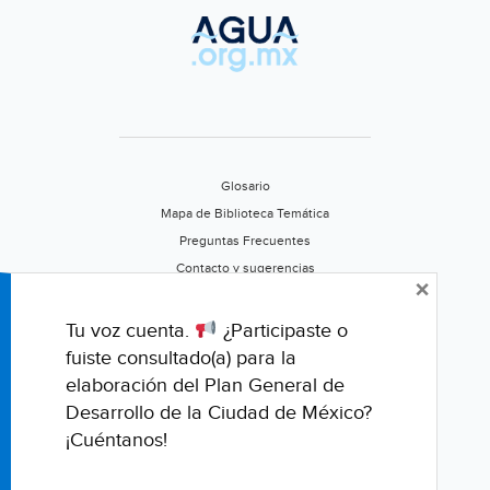
Colorada
piden
agua
a
Alberto
Uribe
(El
Glosario
Informador)
Mapa de Biblioteca Temática
Preguntas Frecuentes
Contacto y sugerencias
×
Aviso de privacidad
Califica este portal
Tu voz cuenta.
¿Participaste o
fuiste consultado(a) para la
elaboración del Plan General de
Desarrollo de la Ciudad de México?
¡Cuéntanos!