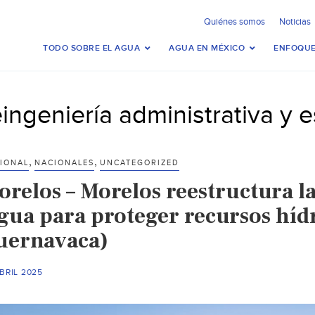
Quiénes somos
Noticias
TODO SOBRE EL AGUA
AGUA EN MÉXICO
ENFOQUE
eingeniería administrativa y e
,
,
IONAL
NACIONALES
UNCATEGORIZED
orelos – Morelos reestructura la
gua para proteger recursos hídri
uernavaca)
BRIL 2025