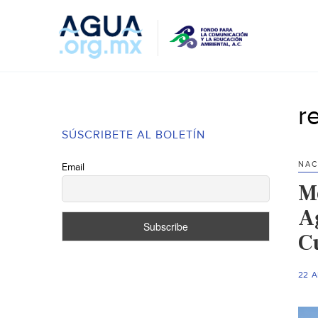
r
SÚSCRIBETE AL BOLETÍN
NAC
Email
M
A
C
22 A