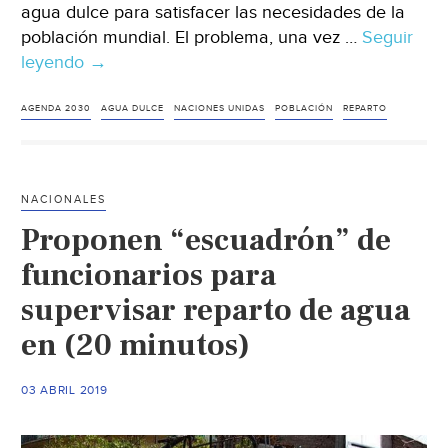
agua dulce para satisfacer las necesidades de la
población mundial. El problema, una vez …
Seguir
leyendo
La
→
ONU
trabaja
AGENDA 2030
AGUA DULCE
NACIONES UNIDAS
POBLACIÓN
REPARTO
para
combatir
la
NACIONALES
escasez
Proponen “escuadrón” de
de
agua,
funcionarios para
que
supervisar reparto de agua
afecta
en (20 minutos)
al
40
%
03 ABRIL 2019
de
la