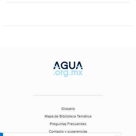
sup
rep
de
ag
en
(20
min
Glosario
Mapa de Biblioteca Temática
Preguntas Frecuentes
Contacto y sugerencias