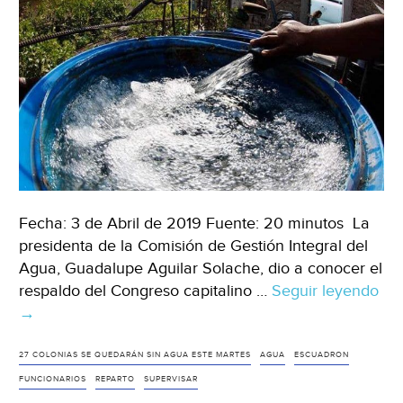
población
(Levantate)
Fecha: 3 de Abril de 2019 Fuente: 20 minutos La
presidenta de la Comisión de Gestión Integral del
Agua, Guadalupe Aguilar Solache, dio a conocer el
respaldo del Congreso capitalino …
Seguir leyendo
Pr
→
“es
de
fun
27 COLONIAS SE QUEDARÁN SIN AGUA ESTE MARTES
AGUA
ESCUADRON
pa
FUNCIONARIOS
REPARTO
SUPERVISAR