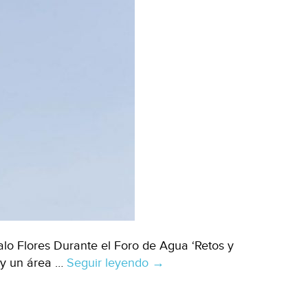
lo Flores Durante el Foro de Agua ‘Retos y
ay un área …
Seguir leyendo
Querétaro:
→
Tratar
más