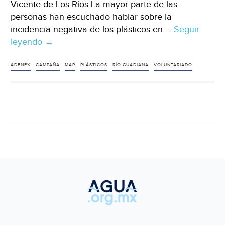
Vicente de Los Ríos La mayor parte de las
personas han escuchado hablar sobre la
incidencia negativa de los plásticos en …
Seguir
leyendo
España:
→
Voluntariado
ambiental
ADENEX
CAMPAÑA
MAR
PLÁSTICOS
RÍO GUADIANA
VOLUNTARIADO
«Limpieza
en
ríos»
(Hoy)