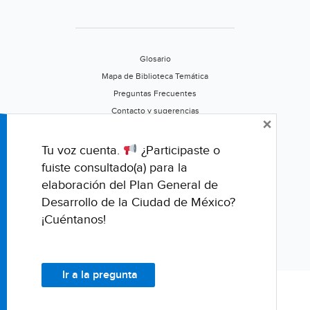
Glosario
Mapa de Biblioteca Temática
Preguntas Frecuentes
Contacto y sugerencias
×
Aviso de privacidad
Califica este portal
Tu voz cuenta.
¿Participaste o
fuiste consultado(a) para la
elaboración del Plan General de
Desarrollo de la Ciudad de México?
¡Cuéntanos!
Ir a la pregunta
© Fondo para la Comunicación y la Educación Ambiental, A.C.