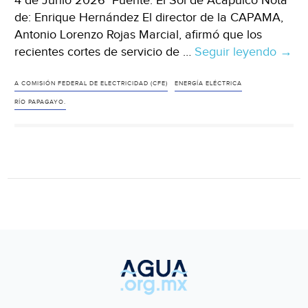
4 de Junio 2026 Fuente: El Sol de Acapulco Nota
de: Enrique Hernández El director de la CAPAMA,
Antonio Lorenzo Rojas Marcial, afirmó que los
recientes cortes de servicio de …
Seguir leyendo
Acap
→
CAP
alert
A COMISIÓN FEDERAL DE ELECTRICIDAD (CFE)
ENERGÍA ELÉCTRICA
desa
RÍO PAPAGAYO.
de
agua
por
apag
de
la
CFE
(El
Sol
de
Acap