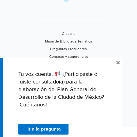
(El
Cordillero)
Glosario
Mapa de Biblioteca Temática
Preguntas Frecuentes
Contacto y sugerencias
×
Aviso de privacidad
Califica este portal
Tu voz cuenta.
¿Participaste o
fuiste consultado(a) para la
elaboración del Plan General de
Desarrollo de la Ciudad de México?
¡Cuéntanos!
Ir a la pregunta