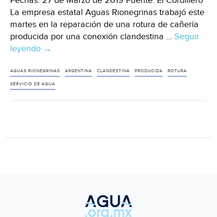
Fechas: 27 de Marzo de 2019 Fuente: El Cordillero
La empresa estatal Aguas Rionegrinas trabajó este
martes en la reparación de una rotura de cañería
producida por una conexión clandestina …
Seguir
leyendo
El
→
servicio
de
AGUAS RIONEGRINAS
ARGENTINA
CLANDESTINA
PRODUCIDA
ROTURA
agua
SERVICIO DE AGUA
se
vio
afectado
por
una
rotura
producida
por
conexión
clandestina