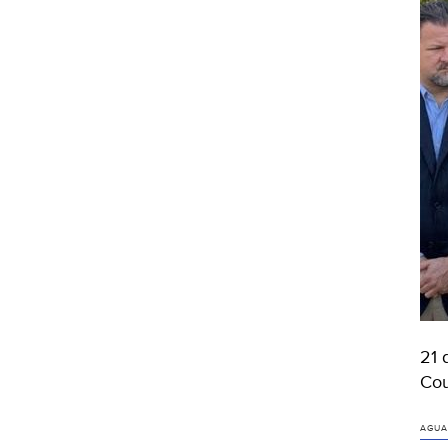
21 
Cou
AGUA