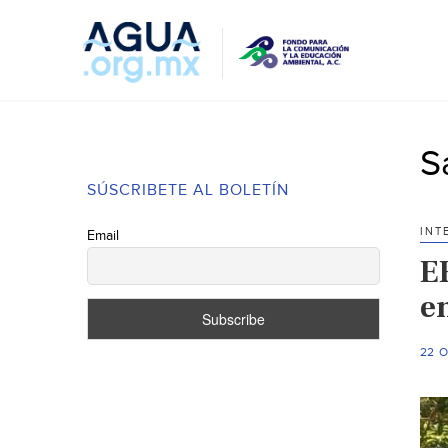
S
SÚSCRIBETE AL BOLETÍN
INT
Email
E
en
22 