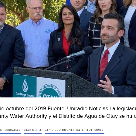
de octubre del 2019 Fuente: Uniradio Noticias La legislac
nty Water Authority y el Distrito de Agua de Otay se ha
S RESIDUALES
CALIFORNIA
SAN DIEGO COUNTY WATER AUTHORITY