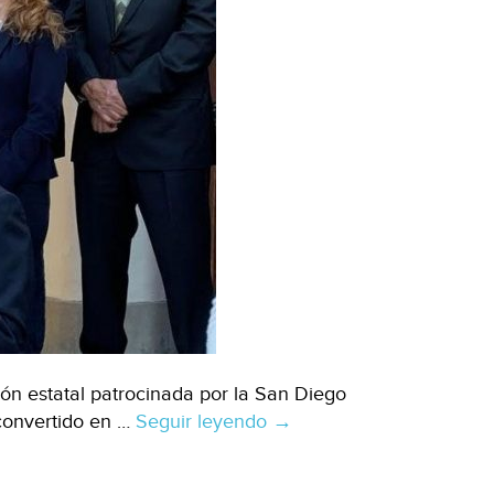
ión estatal patrocinada por la San Diego
 convertido en …
Seguir leyendo
EEUU:
→
Veteranos
pueden