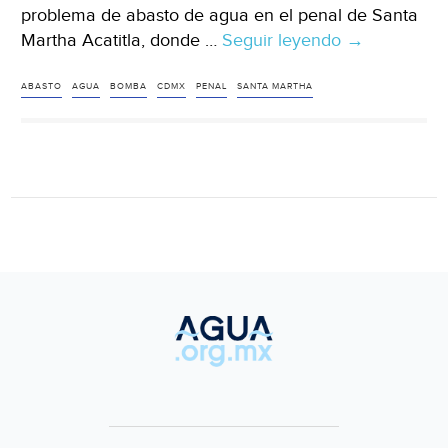
problema de abasto de agua en el penal de Santa
Martha Acatitla, donde …
Seguir leyendo
CDMX:
→
Resuelto
mañana
ABASTO
AGUA
BOMBA
CDMX
PENAL
SANTA MARTHA
el
problema
de
agua
en
penal
de
Santa
Martha
(La
Prensa)