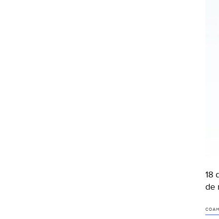
18 
de 
COAH