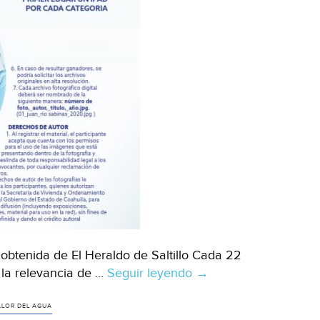
 obtenida de El Heraldo de Saltillo Cada 22
 la relevancia de …
Seguir leyendo
Coah:
→
Convoca
Coahuila
ALOR DEL AGUA