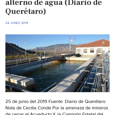
alterno de agua (Diario de
objetos
Querétaro)
para
cuidar
25 JUNIO 2019
el
medio
ambiente
(Noroeste)
25 de junio del 2019 Fuente: Diario de Querétaro
Nota de Cecilia Conde Por la amenaza de mineros
de cerrar el Acueducto II, la Comisión Estatal del