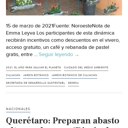
15 de marzo de 2021Fuente: NoroesteNota de
Emma Leyva Los participantes de esta dinámica
recibirán incentivos como descuentos en el vivero,
acceso gratuito, un café y rebanada de pastel
gratis, entre …
Seguir leyendo
Culiacán:
→
Sedesu
y
2021: EL AÑO PARA SALVAR EL PLANETA
CUIDADO DEL MEDIO AMBIENTE
Jardín
CULIACÁN
JARDÍN BOTÁNICO
JARDÍN BOTÁNICO DE CULIACÁN
Botánico
SECRETARÍA DE DESARROLLO SUSTENTABL
SEDESU
invitan
a
dar
NACIONALES
segundo
Querétaro: Preparan abasto
uso
a