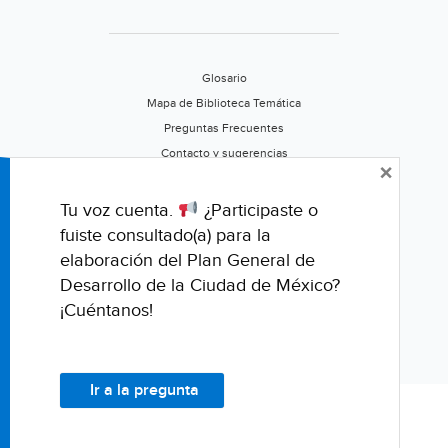
Glosario
Mapa de Biblioteca Temática
Preguntas Frecuentes
Contacto y sugerencias
×
Aviso de privacidad
Califica este portal
Tu voz cuenta.
¿Participaste o
fuiste consultado(a) para la
elaboración del Plan General de
Desarrollo de la Ciudad de México?
¡Cuéntanos!
Ir a la pregunta
© Fondo para la Comunicación y la Educación Ambiental, A.C.