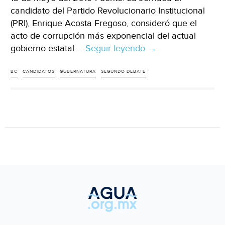
candidato del Partido Revolucionario Institucional
(PRI), Enrique Acosta Fregoso, consideró que el
acto de corrupción más exponencial del actual
gobierno estatal …
Seguir leyendo
Tijuana:
→
Candidatos
a
BC
CANDIDATOS
GUBERNATURA
SEGUNDO DEBATE
gubernatura
de
BC
realizan
segundo
debate
(La
Jornada)