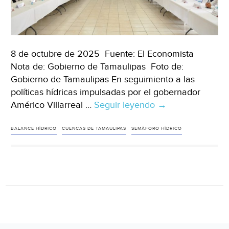
8 de octubre de 2025 Fuente: El Economista
Nota de: Gobierno de Tamaulipas Foto de:
Gobierno de Tamaulipas En seguimiento a las
políticas hídricas impulsadas por el gobernador
Américo Villarreal …
Seguir leyendo
Tamaulipas
→
–
Encabeza
BALANCE HÍDRICO
CUENCAS DE TAMAULIPAS
SEMÁFORO HÍDRICO
Secretaría
de
Recursos
Hidráulicos
la
XXII
Reunión