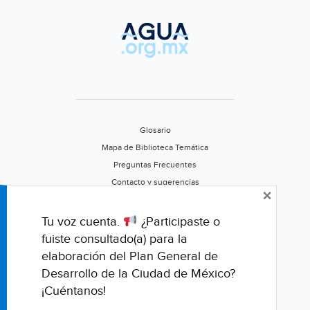
Ordinaria
del
Comité
de
Seguimiento
del
Semáforo
del
Glosario
Cuidado
Mapa de Biblioteca Temática
del
Preguntas Frecuentes
Agua
Contacto y sugerencias
×
(El
Aviso de privacidad
Economista)
Califica este portal
Tu voz cuenta.
¿Participaste o
fuiste consultado(a) para la
elaboración del Plan General de
Desarrollo de la Ciudad de México?
¡Cuéntanos!