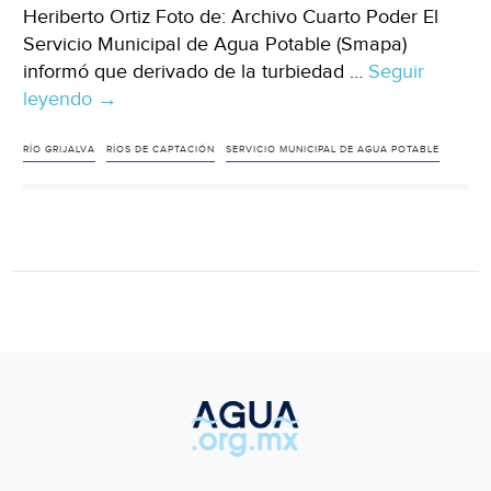
Heriberto Ortiz Foto de: Archivo Cuarto Poder El
Servicio Municipal de Agua Potable (Smapa)
informó que derivado de la turbiedad …
Seguir
leyendo
Chiapas
→
–
Suspenden
RÍO GRIJALVA
RÍOS DE CAPTACIÓN
SERVICIO MUNICIPAL DE AGUA POTABLE
agua
potable
y
dragan
el
Grijalva
(Cuarto
Poder)