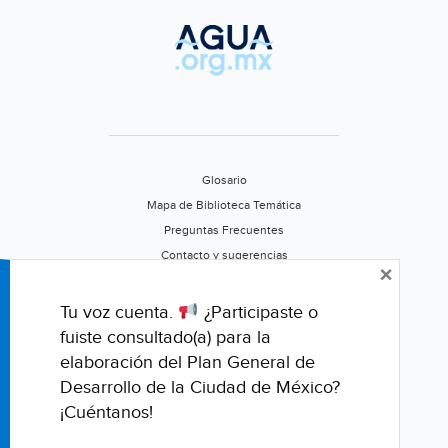
agua
(La
Jornada
de
Oriente)
Glosario
Mapa de Biblioteca Temática
Preguntas Frecuentes
Contacto y sugerencias
×
Aviso de privacidad
Califica este portal
Tu voz cuenta.
¿Participaste o
fuiste consultado(a) para la
elaboración del Plan General de
Desarrollo de la Ciudad de México?
¡Cuéntanos!