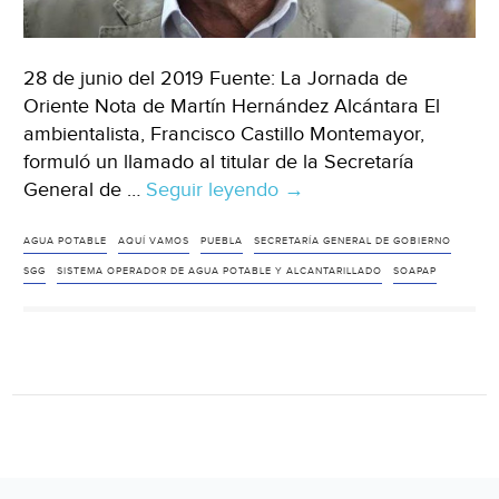
28 de junio del 2019 Fuente: La Jornada de
Oriente Nota de Martín Hernández Alcántara El
ambientalista, Francisco Castillo Montemayor,
formuló un llamado al titular de la Secretaría
General de …
Seguir leyendo
Puebla:
→
Castillo
Montemayor
AGUA POTABLE
AQUÍ VAMOS
PUEBLA
SECRETARÍA GENERAL DE GOBIERNO
llama
SGG
SISTEMA OPERADOR DE AGUA POTABLE Y ALCANTARILLADO
SOAPAP
a
Manzanilla
para
que
apoye
la
remunicipalización
del