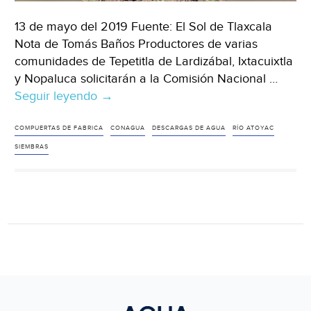
13 de mayo del 2019 Fuente: El Sol de Tlaxcala
Nota de Tomás Baños Productores de varias
comunidades de Tepetitla de Lardizábal, Ixtacuixtla
y Nopaluca solicitarán a la Comisión Nacional …
Seguir leyendo
Tlaxcala:
→
Cerrar
canales
COMPUERTAS DE FABRICA
CONAGUA
DESCARGAS DE AGUA
RÍO ATOYAC
es
SIEMBRAS
abandonar
la
producción
(El
Sol
de
Tlaxcala)