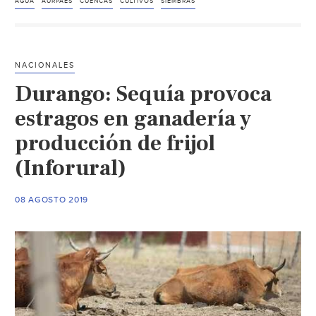
de
AGUA
AURPAES
CUENCAS
CULTIVOS
SIEMBRAS
baja
demanda
de
NACIONALES
agua
Durango: Sequía provoca
por
bajo
estragos en ganadería y
nivel
producción de frijol
en
(Inforural)
las
presas
(ADN)
08 AGOSTO 2019