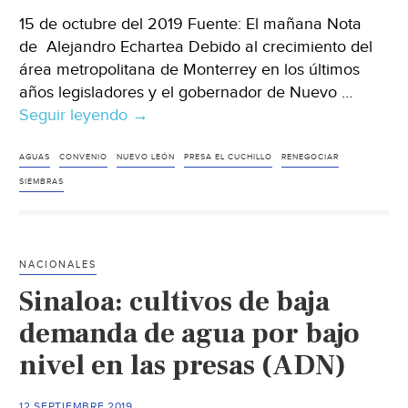
15 de octubre del 2019 Fuente: El mañana Nota
de Alejandro Echartea Debido al crecimiento del
área metropolitana de Monterrey en los últimos
años legisladores y el gobernador de Nuevo …
Seguir leyendo
Tamaulipas:
→
Buscarán
continuidad
AGUAS
CONVENIO
NUEVO LEÓN
PRESA EL CUCHILLO
RENEGOCIAR
de
SIEMBRAS
convenio
de
aguas.
NACIONALES
Tratado
Sinaloa: cultivos de baja
con
Nuevo
demanda de agua por bajo
León
nivel en las presas (ADN)
(El
mañana)
12 SEPTIEMBRE 2019