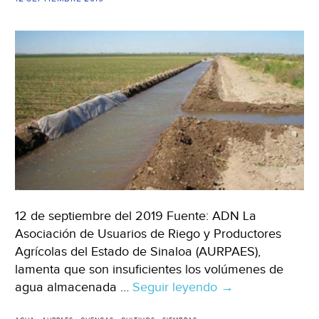
12 de septiembre del 2019 Fuente: ADN La
Asociación de Usuarios de Riego y Productores
Agrícolas del Estado de Sinaloa (AURPAES),
lamenta que son insuficientes los volúmenes de
agua almacenada …
Seguir leyendo
Sinaloa:
→
cultivos