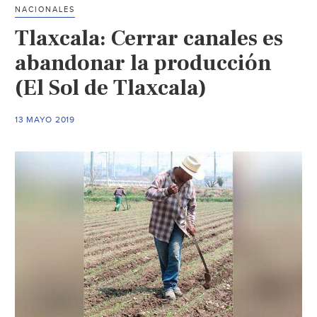
ganadería
NACIONALES
y
Tlaxcala: Cerrar canales es
producción
de
abandonar la producción
frijol
(El Sol de Tlaxcala)
(Inforural)
13 MAYO 2019