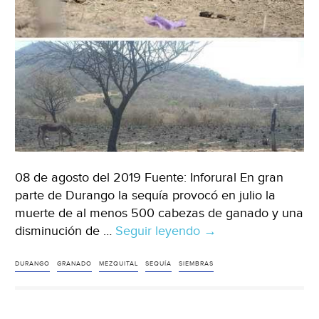
08 de agosto del 2019 Fuente: Inforural En gran
parte de Durango la sequía provocó en julio la
muerte de al menos 500 cabezas de ganado y una
disminución de …
Seguir leyendo
Durango:
→
Sequía
provoca
DURANGO
GRANADO
MEZQUITAL
SEQUÍA
SIEMBRAS
estragos
en