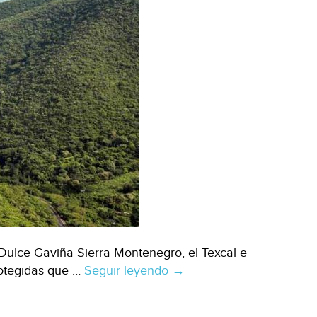
Dulce Gaviña Sierra Montenegro, el Texcal e
rotegidas que …
Seguir leyendo
Morelos:
→
Protege
la