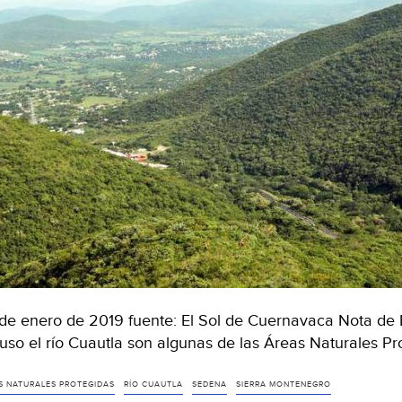
de enero de 2019 fuente: El Sol de Cuernavaca Nota de 
luso el río Cuautla son algunas de las Áreas Naturales P
S NATURALES PROTEGIDAS
RÍO CUAUTLA
SEDENA
SIERRA MONTENEGRO