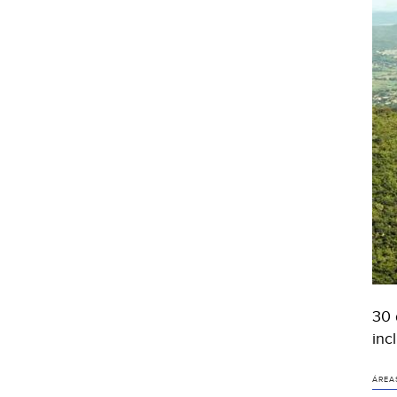
30 
inc
ÁREA