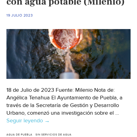
con agua potable (Milenio)
ataques
de
19 JULIO 2023
la
Familia
Michoacana
(infobae)
18 de Julio de 2023 Fuente: Milenio Nota de:
Angélica Tenahua El Ayuntamiento de Puebla, a
través de la Secretaría de Gestión y Desarrollo
Urbano, comenzó una investigación sobre el …
Seguir leyendo
Puebla-
→
Ayuntamiento
de
AGUA DE PUEBLA
SIN SERVICIOS DE AGUA