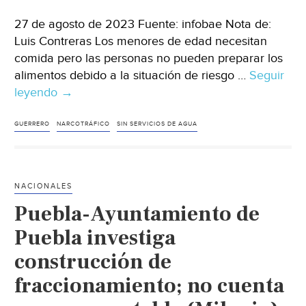
27 de agosto de 2023 Fuente: infobae Nota de:
Luis Contreras Los menores de edad necesitan
comida pero las personas no pueden preparar los
alimentos debido a la situación de riesgo …
Seguir
leyendo
Guerrero-
→
Habitantes
de
GUERRERO
NARCOTRÁFICO
SIN SERVICIOS DE AGUA
El
Caracol
en
NACIONALES
Guerrero
Puebla-Ayuntamiento de
no
tienen
Puebla investiga
agua
construcción de
ni
fraccionamiento; no cuenta
luz
tras