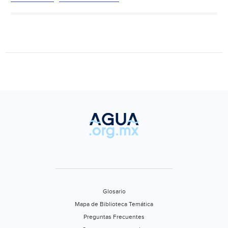
Puebla
investiga
construcción
de
fraccionamiento;
no
cuenta
con
agua
potable
(Milenio)
Glosario
Mapa de Biblioteca Temática
Preguntas Frecuentes