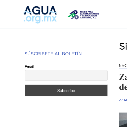
S
SÚSCRIBETE AL BOLETÍN
NAC
Email
Z
d
27 