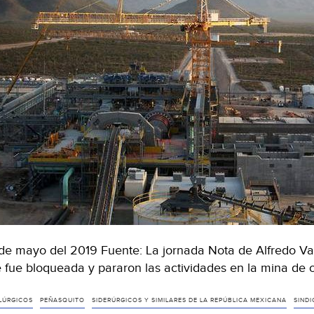
de mayo del 2019 Fuente: La jornada Nota de Alfredo Va
 fue bloqueada y pararon las actividades en la mina de 
LÚRGICOS
PEÑASQUITO
SIDERÚRGICOS Y SIMILARES DE LA REPÚBLICA MEXICANA
SIND