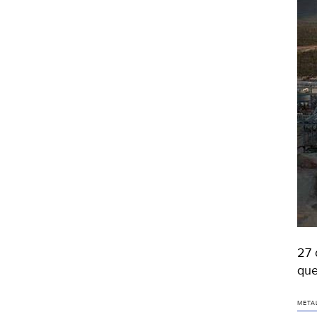
27 
que
META