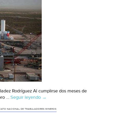
ladez Rodríguez Al cumplirse dos meses de
oro …
Seguir leyendo
Zacatecas:
→
Convocan
a
ICATO NACIONAL DE TRABAJADORES MINEROS