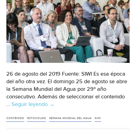
26 de agosto del 2019 Fuente: SIWI Es esa época
del año otra vez. El domingo 25 de agosto se abre
la Semana Mundial del Agua por 29º año
consecutivo. Además de seleccionar el contenido
…
Seguir leyendo
Estocolmo:
→
Sesiones
en
CONTENIDO
ESTOCOLMO
SEMANA MUNDIAL DEL AGUA
SIWI
la
Semana