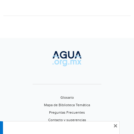
Mundial
del
Agua
(SIWI)
Glosario
Mapa de Biblioteca Temática
Preguntas Frecuentes
Contacto y sugerencias
×
Aviso de privacidad