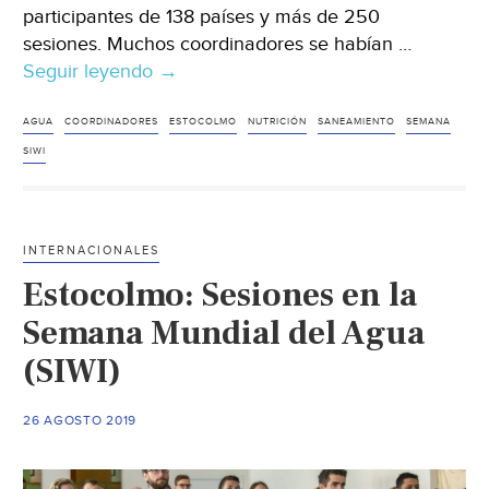
participantes de 138 países y más de 250
sesiones. Muchos coordinadores se habían …
Seguir leyendo
Estocolmo:
→
Nuevo
récord
AGUA
COORDINADORES
ESTOCOLMO
NUTRICIÓN
SANEAMIENTO
SEMANA
de
SIWI
participantes
en
la
INTERNACIONALES
Semana
Estocolmo: Sesiones en la
Mundial
del
Semana Mundial del Agua
Agua
(SIWI)
(SIWI)
26 AGOSTO 2019