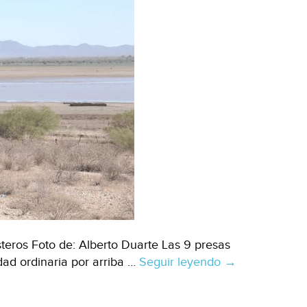
eros Foto de: Alberto Duarte Las 9 presas
ad ordinaria por arriba …
Seguir leyendo
Sonora-
→
Niveles
de