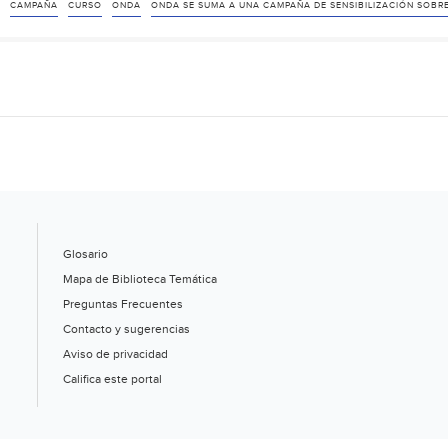
se
CAMPAÑA
CURSO
ONDA
ONDA SE SUMA A UNA CAMPAÑA DE SENSIBILIZACIÓN SOBRE
suma
a
una
campaña
de
sensibilización
sobre
el
curso
Glosario
del
Mapa de Biblioteca Temática
agua
Preguntas Frecuentes
(La
Contacto y sugerencias
Plana
Aviso de privacidad
al
Califica este portal
Día)