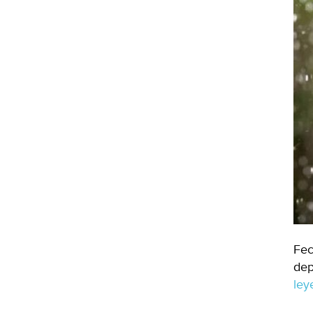
Fec
dep
le