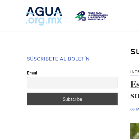
s
SÚSCRIBETE AL BOLETÍN
INT
Email
E
so
06 