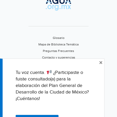
HOY
por
trabajos
de
CFE
(Milenio)
Glosario
Mapa de Biblioteca Temática
Preguntas Frecuentes
Contacto y sugerencias
×
Aviso de privacidad
Califica este portal
Tu voz cuenta.
¿Participaste o
fuiste consultado(a) para la
elaboración del Plan General de
Desarrollo de la Ciudad de México?
¡Cuéntanos!