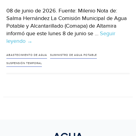
08 de junio de 2026. Fuente: Milenio Nota de:
Salma Hernández La Comisión Municipal de Agua
Potable y Alcantarillado (Comapa) de Altamira
informó que este lunes 8 de junio se …
Seguir
leyendo
CDMX-
→
¡Toma
precauciones!
ABASTECIMIENTO DE AGUA
SUMINISTRO DE AGUA POTABLE
Habrá
SUSPENSIÓN TEMPORAL
corte
de
agua
en
casi
140
colonias
de
Altamira