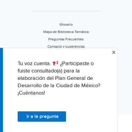
(Retail
Actual)
Glosario
Mapa de Biblioteca Temática
Preguntas Frecuentes
Contacto y sugerencias
×
Aviso de privacidad
Califica este portal
Tu voz cuenta.
¿Participaste o
fuiste consultado(a) para la
elaboración del Plan General de
Desarrollo de la Ciudad de México?
¡Cuéntanos!
Ir a la pregunta
© Fondo para la Comunicación y la Educación Ambiental, A.C.