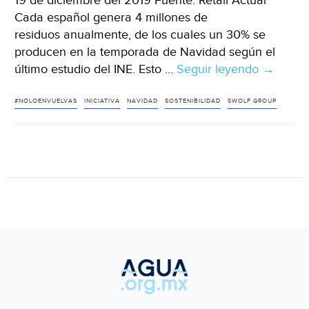
19 de diciembre del 2019 Fuente: Retail Actual
Cada español genera 4 millones de
residuos anualmente, de los cuales un 30% se
producen en la temporada de Navidad según el
último estudio del INE. Esto …
Seguir leyendo
España:
→
La
Navidad
#NOLOENVUELVAS
INICIATIVA
NAVIDAD
SOSTENIBILIDAD
SWOLF GROUP
genera
un
millón
de
tonelad
de
residuos
de
papel
y
cartón