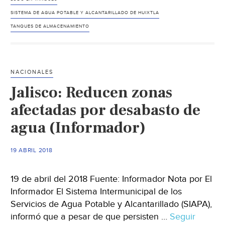
agua
lleno
SISTEMA DE AGUA POTABLE Y ALCANTARILLADO DE HUIXTLA
de
TANQUES DE ALMACENAMIENTO
tonel
de
lodo
NACIONALES
(Cuar
Jalisco: Reducen zonas
Poder
afectadas por desabasto de
agua (Informador)
19 ABRIL 2018
19 de abril del 2018 Fuente: Informador Nota por El
Informador El Sistema Intermunicipal de los
Servicios de Agua Potable y Alcantarillado (SIAPA),
informó que a pesar de que persisten …
Seguir