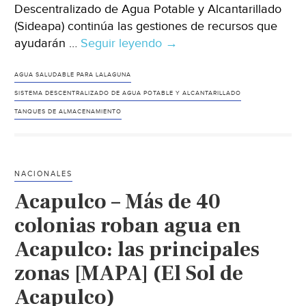
Descentralizado de Agua Potable y Alcantarillado
(Sideapa) continúa las gestiones de recursos que
ayudarán …
Seguir leyendo
Durango-
→
Esperan
recursos
AGUA SALUDABLE PARA LALAGUNA
de
SISTEMA DESCENTRALIZADO DE AGUA POTABLE Y ALCANTARILLADO
Agua
TANQUES DE ALMACENAMIENTO
Saludable
Para
La
NACIONALES
Laguna
Acapulco – Más de 40
(El
Siglo
colonias roban agua en
de
Acapulco: las principales
Durango)
zonas [MAPA] (El Sol de
Acapulco)