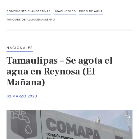
–
Más
CONEXIONES CLANDESTINAS
HUACHICOLEO
ROBO DE AGUA
de
TANQUES DE ALMACENAMIENTO
40
colonias
roban
NACIONALES
agua
Tamaulipas – Se agota el
en
Acapulco:
agua en Reynosa (El
las
Mañana)
principales
zonas
02 MARZO 2023
[MAPA]
(El
Sol
de
Acapulco)