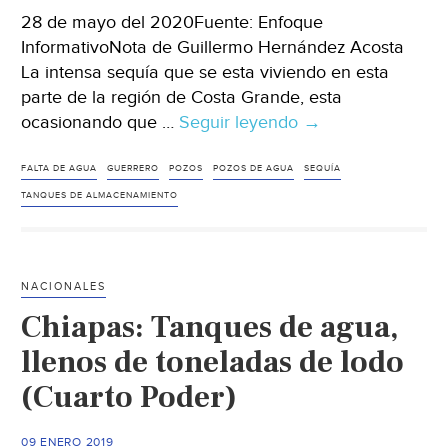
28 de mayo del 2020Fuente: Enfoque
InformativoNota de Guillermo Hernández Acosta
La intensa sequía que se esta viviendo en esta
parte de la región de Costa Grande, esta
ocasionando que …
Seguir leyendo
Guerrero:
→
Sequía
deja
FALTA DE AGUA
GUERRERO
POZOS
POZOS DE AGUA
SEQUÍA
sin
TANQUES DE ALMACENAMIENTO
agua
a
pobladores
NACIONALES
de
Chiapas: Tanques de agua,
2
colonias
llenos de toneladas de lodo
de
(Cuarto Poder)
Tecpan
(Enfoque
09 ENERO 2019
Informativo)