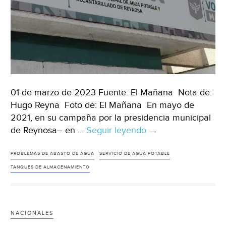
01 de marzo de 2023 Fuente: El Mañana Nota de:
Hugo Reyna Foto de: El Mañana En mayo de
2021, en su campaña por la presidencia municipal
de Reynosa– en …
Seguir leyendo
Tamaulipas
→
–
Se
PROBLEMAS DE ABASTO DE AGUA
SERVICIO DE AGUA POTABLE
agota
TANQUES DE ALMACENAMIENTO
el
agua
en
NACIONALES
Reynosa