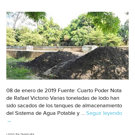
08 de enero de 2019 Fuente: Cuarto Poder Nota
de Rafael Victorio Varias toneladas de lodo han
sido sacados de los tanques de almacenamiento
del Sistema de Agua Potable y …
Seguir leyendo
Chiap
→
Tanq
de
LODO EN TANQUES