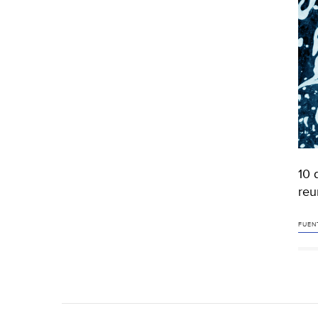
10 
reu
FUEN