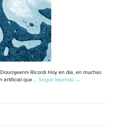
 Dourojeanni Ricordi Hoy en día, en muchas
 artificial que …
Seguir leyendo
Global
→
–
Mucho
se
habla
de
agua
y