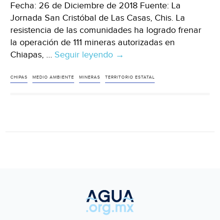
Fecha: 26 de Diciembre de 2018 Fuente: La
Jornada San Cristóbal de Las Casas, Chis. La
resistencia de las comunidades ha logrado frenar
la operación de 111 mineras autorizadas en
Chiapas, …
Seguir leyendo
Comunidades
→
chiapanecas
resisten
CHIPAS
MEDIO AMBIENTE
MINERAS
TERRITORIO ESTATAL
contra
concesiones
mineras
(La
Jornada)