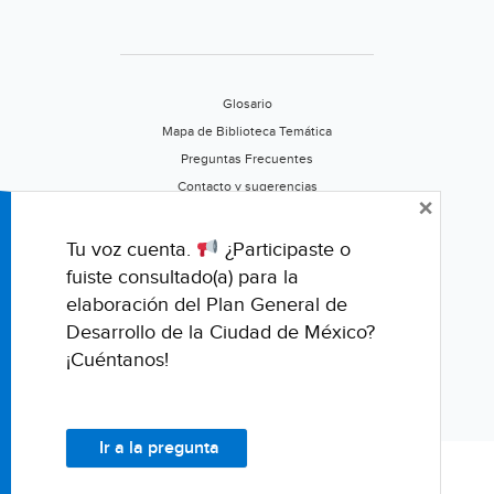
Glosario
Mapa de Biblioteca Temática
Preguntas Frecuentes
Contacto y sugerencias
×
Aviso de privacidad
Califica este portal
Tu voz cuenta.
¿Participaste o
fuiste consultado(a) para la
elaboración del Plan General de
Desarrollo de la Ciudad de México?
¡Cuéntanos!
Ir a la pregunta
© Fondo para la Comunicación y la Educación Ambiental, A.C.