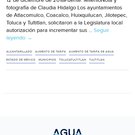
12 de diciembre de 2018Fuente: MilenioNota y
fotografía de Claudia Hidalgo Los ayuntamientos
de Atlacomulco, Coacalco, Huixquilucan, Jilotepec,
Toluca y Tultitlan, solicitaron a la Legislatura local
autorización para incrementar sus …
Seguir
leyendo
Estado
→
de
México:
ALCANTARILLADO
AUMENTO DE TARIFA
AUMENTO DE TARIFA DE AGUA
Seis
ESTADO DE MÉXICO
MUNICIPIOS
TOLUCATULTITLAN
TULTITLAN
municipios
quieren
aumentar
tarifas
de
agua
(Milenio)