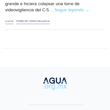
grande e hiciera colapsar una torre de
videovigilancia del C-5 …
Seguir leyendo
Veracruz-
→
Enorme
Socavón
LLUVIA
TORRE DE VIDEOVIGILANCIA
Deja
Sin
Agua
a
Vecinos
de
Río
Medio
en
Veracruz
(N+)